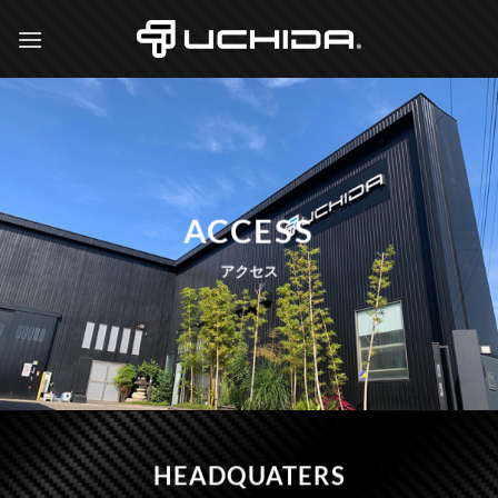
Skip
to
content
ACCESS
アクセス
HEADQUATERS