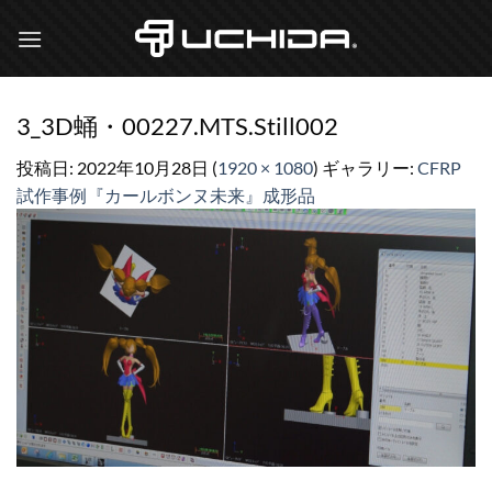
Skip
to
content
3_3D蛹・00227.MTS.Still002
投稿日:
2022年10月28日
(
1920 × 1080
) ギャラリー:
CFRP
試作事例『カールボンヌ未来』成形品