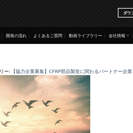
ダウ
開発の流れ
よくあるご質問
動画ライブラリー
会社情報
ラリー:
【協力企業募集】CFRP部品製造に関わるパートナー企