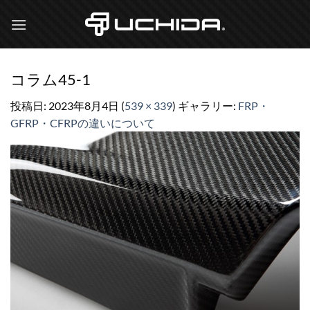
Skip
to
content
コラム45-1
投稿日:
2023年8月4日
(
539 × 339
) ギャラリー:
FRP・
GFRP・CFRPの違いについて