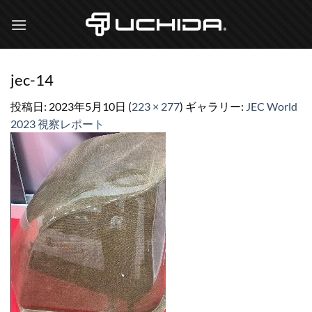
Skip
to
content
jec-14
投稿日:
2023年5月10日
(
223 × 277
) ギャラリー:
JEC World
2023 視察レポート