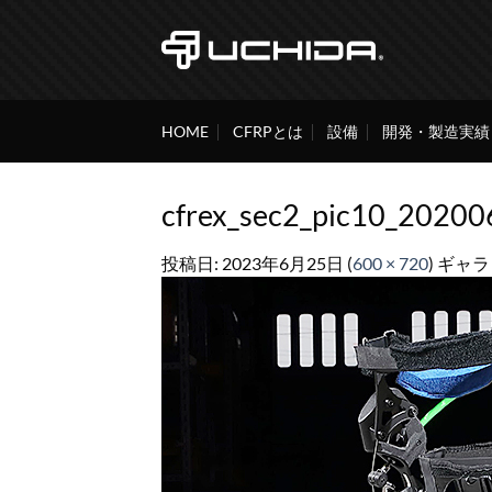
Skip
to
content
HOME
CFRPとは
設備
開発・製造実績
cfrex_sec2_pic10_20200
投稿日:
2023年6月25日
(
600 × 720
) ギャ