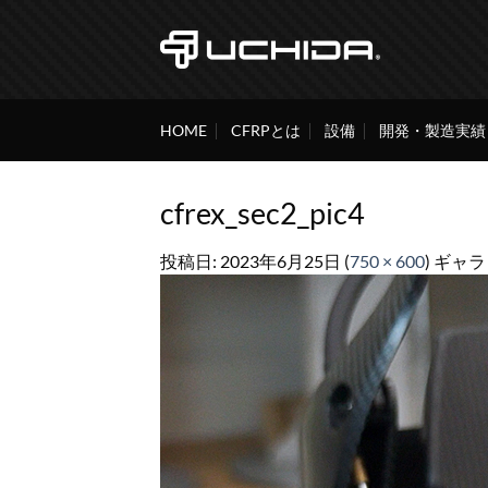
Skip
to
content
HOME
CFRPとは
設備
開発・製造実績
cfrex_sec2_pic4
投稿日:
2023年6月25日
(
750 × 600
) ギャ