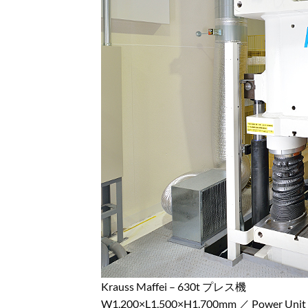
Krauss Maffei – 630t プレス機
W1,200×L1,500×H1,700mm ／ Power Unit：V