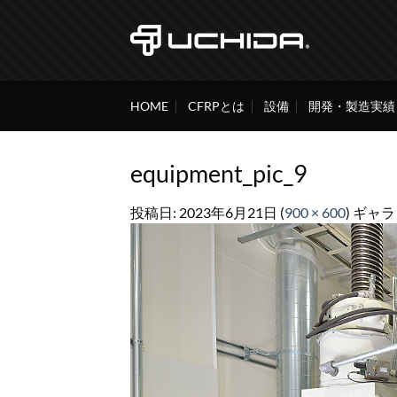
Skip
to
content
HOME
CFRPとは
設備
開発・製造実績
equipment_pic_9
投稿日:
2023年6月21日
(
900 × 600
) ギャ