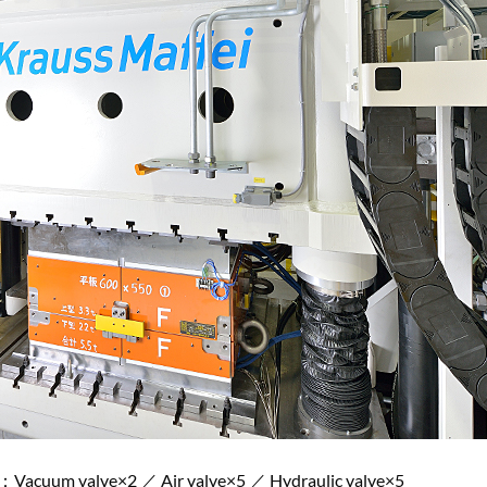
acuum valve×2 ／ Air valve×5 ／ Hydraulic valve×5