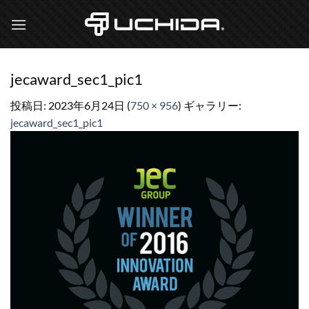
Skip
to
content
jecaward_sec1_pic1
投稿日:
2023年6月24日
(
750 × 956
) ギャラリー:
jecaward_sec1_pic1