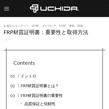
Skip
to
content
お役立ちコンテンツ
、
GFRP
、
プリプレグ
、
CFRP
、
事例・実績
FRP材質証明書：重要性と取得方法
Contents
イントロ
FRP材質証明書とは？
FRP材質証明書の重要性
品質保証と信頼性