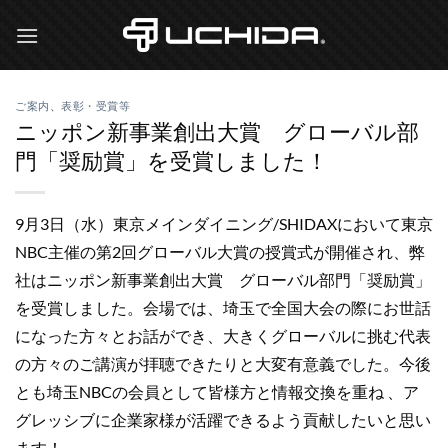
Skip
to
content
ご案内
、
表彰・受賞等
ニッポン新事業創出大賞 グローバル部
門「奨励賞」を受賞しました！
9月3日（水）東京メインダイニング/SHIDAXにおいて東京
NBC主催の第2回グローバル大賞の授賞式が開催され、弊
社はニッポン新事業創出大賞 グローバル部門「奨励賞」
を受賞しました。会場では、埼玉で全国大会の際にお世話
になった方々とお話ができ、大きくグローバルに挑む代表
の方々のご講演が拝聴できたりと大変有意義でした。今後
とも埼玉NBCの会員として皆様方と情報交換を重ね 、ア
グレッシブに企業家様が活躍できるよう貢献したいと思い
ます！