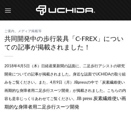
Skip
to
content
ご案内
、
メディア掲載等
共同開発中の歩行装具「C-FREX」につい
ての記事が掲載されました！
2018年4月5日（木）日経産業新聞の誌面に、二足歩行アシストの研究
開発についての記事が掲載されました。身近な誌面でUCHIDAの取り組
みをご覧ください。ま
た、4月9日（月）JBpressの中で「炭素繊維使い
画期的な身障者用二足歩行スーツ開発」が掲載されました。こちらの内
JB press
炭素繊維使い画
容も是非じっくりあわせてご覧ください。
期的な身障者用二足歩行スーツ開発