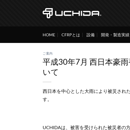
Skip
to
content
HOME
CFRPとは
設備
開発・製造実績
ご案内
平成30年7月 西日本
いて
西日本を中心とした大雨により被災され
す。
UCHIDAは、被害を受けられた被災者