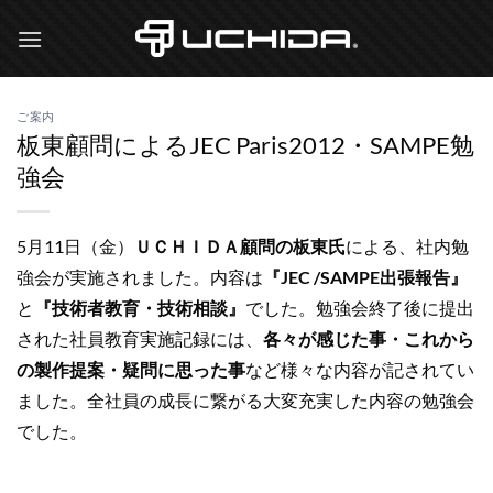
Skip
to
content
ご案内
板東顧問によるJEC Paris2012・SAMPE勉
強会
5月11日（金）
ＵＣＨＩＤＡ顧問の板東氏
による、社内勉
強会が実施されました。内容は
『JEC /SAMPE出張報告』
と
『技術者教育・技術相談』
でした。勉強会終了後に提出
された社員教育実施記録には、
各々が感じた事・これから
の製作提案・疑問に思った事
など様々な内容が記されてい
ました。全社員の成長に繋がる大変充実した内容の勉強会
でした。