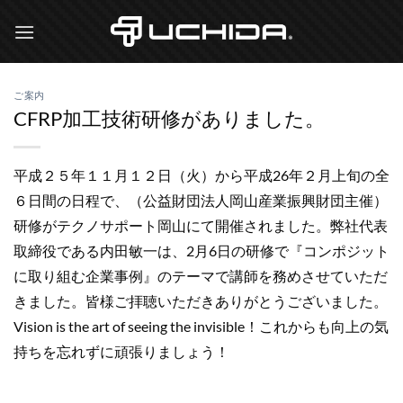
Skip
to
content
ご案内
CFRP加工技術研修がありました。
平成２５年１１月１２日（火）から平成26年２月上旬の全
６日間の日程で、（公益財団法人岡山産業振興財団主催）
研修がテクノサポート岡山にて開催されました。弊社代表
取締役である内田敏一は、2月6日の研修で『コンポジット
に取り組む企業事例』のテーマで講師を務めさせていただ
きました。皆様ご拝聴いただきありがとうございました。
Vision is the art of seeing the invisible！これからも向上の気
持ちを忘れずに頑張りましょう！