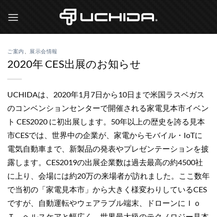
Skip
to
content
ご案内
、
展示会情報
2020年 CES出展のお知らせ
UCHIDAは、2020年1月7日から10日まで米国ラスベガス
のコンベンションセンターで開催される家電見本市イベン
ト CES2020 に初出展します。50年以上の歴史を誇る見本
市CESでは、世界中の企業が、家電からモバイル・IoTに
電気自動車まで、新製品の発表やプレゼンテーションを披
露します。CES2019の出展企業数は過去最高の約4500社
に上り、会場には約20万の来場者が訪れました。ここ数年
で当初の「家電見本市」から大きく様変わりしているCES
ですが、自動運転やウェアラブル端末、ドローンにＩｏ
Ｔ、ヘルスケアと幅広く、世界最大級のテクノロジー見本