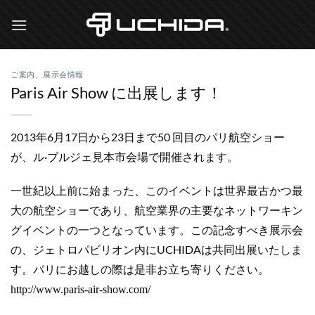
Skip
to
content
ご案内
、
展示会情報
Paris Air Show に出展します！
2013年6月17日から23日まで50 回目
のパリ航空ショー
が、ル·ブルジェ見本市会場で開催されます。
一世紀以上前に始まった、このイベントは世界最古かつ最
大の航空ショーであり、航空
業界の主要なネットワーキン
グイベントの一つとなっています。この記念すべき展示会
の、ジェトロパビリオン内にUCHIDAは共同出展いたしま
す。パリにお越しの際は是非お立ち寄りください。
http://www.paris-air-show.com/