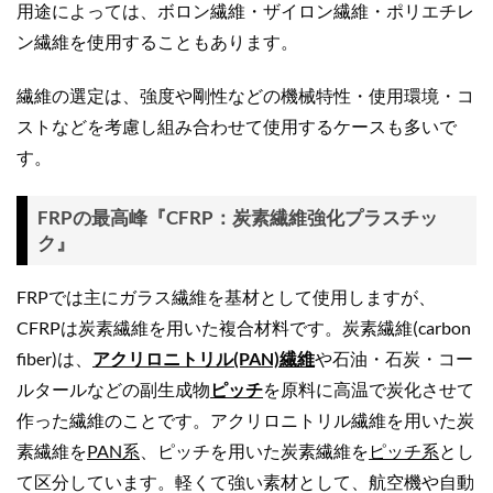
用途によっては、ボロン繊維・ザイロン繊維・ポリエチレ
ン繊維を使用することもあります。
繊維の選定は、強度や剛性などの機械特性・使用環境・コ
ストなどを考慮し組み合わせて使用するケースも多いで
す。
FRPの最高峰『CFRP：炭素繊維強化プラスチッ
ク』
FRPでは主にガラス繊維を基材として使用しますが、
CFRPは炭素繊維を用いた複合材料です。炭素繊維(carbon
fiber)は、
アクリロニトリル(PAN)繊維
や石油・石炭・コー
ルタールなどの副生成物
ピッチ
を原料に高温で炭化させて
作った繊維のことです。アクリロニトリル繊維を用いた炭
素繊維を
PAN系
、ピッチを用いた炭素繊維を
ピッチ系
とし
て区分しています。軽くて強い素材として、航空機や自動