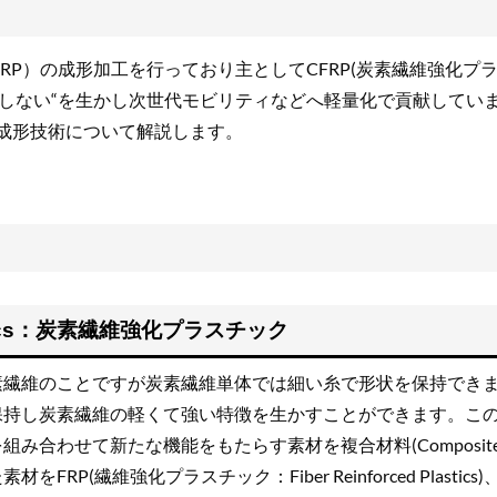
FRP）の成形加工を行っており主としてCFRP(炭素繊維強化プ
食しない“を生かし次世代モビリティなどへ軽量化で貢献してい
・成形技術について解説します。
 Plastics：炭素繊維強化プラスチック
素繊維のことですが炭素繊維単体では細い糸で形状を保持でき
保持し炭素繊維の軽くて強い特徴を生かすことができます。こ
合わせて新たな機能をもたらす素材を複合材料(Composite
(繊維強化プラスチック：Fiber Reinforced Plastics)