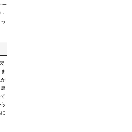
オー
形・
担っ
製
うま
人が
１層
態で
から
然に