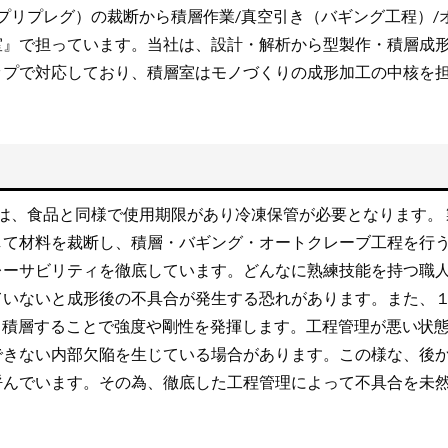
（プリプレグ）の裁断から積層作業/真空引き（バギング工程）/
室』で担っています。当社は、設計・解析から型製作・積層成
ップで対応しており、積層室はモノづくりの成形加工の中核を
）は、食品と同様で使用期限があり冷凍保管が必要となります。 
して材料を裁断し、積層・バギング・オートクレーブ工程を行
レーサビリティを徹底しています。どんなに熟練技能を持つ職
ていないと成形後の不具合が発生する恐れがあります。また、
層も積層することで強度や剛性を発揮します。工程管理が悪い状
できない内部欠陥を生じている場合があります。この様な、後
呼んでいます。その為、徹底した工程管理によって不具合を未