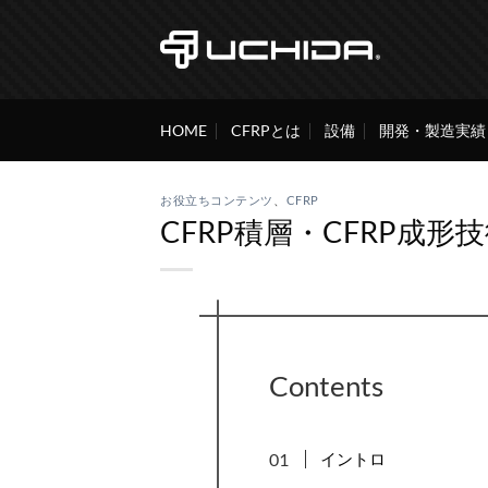
Skip
to
content
HOME
CFRPとは
設備
開発・製造実績
お役立ちコンテンツ
、
CFRP
CFRP積層・CFRP成形
Contents
イントロ