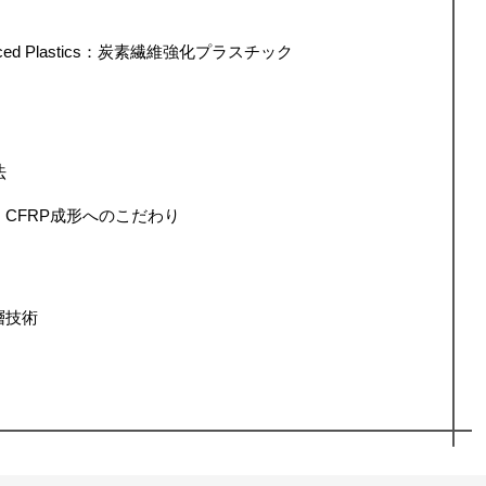
inforced Plastics：炭素繊維強化プラスチック
法
層・CFRP成形へのこだわり
層技術