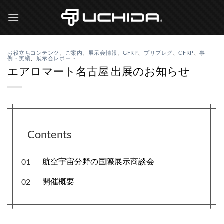
Skip
to
content
お役立ちコンテンツ
、
ご案内
、
展示会情報
、
GFRP
、
プリプレグ
、
CFRP
、
事
例・実績
、
展示会レポート
エアロマート名古屋 出展のお知らせ
Contents
航空宇宙分野の国際展示商談会
開催概要