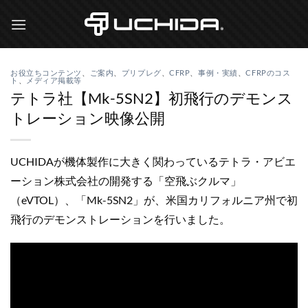
Skip
to
content
お役立ちコンテンツ
、
ご案内
、
プリプレグ
、
CFRP
、
事例・実績
、
CFRPのコス
ト
、
メディア掲載等
テトラ社【Mk-5SN2】初飛行のデモンス
トレーション映像公開
UCHIDAが機体製作に大きく関わっているテトラ・アビエ
ーション株式会社の開発する「空飛ぶクルマ」
（eVTOL）、「Mk-5SN2」が、米国カリフォルニア州で初
飛行のデモンストレーションを行いました。