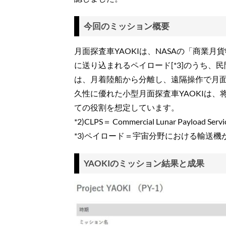
今回のミッション概要
月面探査車YAOKIは、NASAの「商業月
に送り込まれるペイロード[*3]のうち、
は、月着陸船から分離し、遠隔操作で月
久性に優れた小型月面探査車YAOKIは
ての役割を想定しています。
*2)CLPS＝ Commercial Lunar Pa
*3)ペイロード＝宇宙分野における輸送
YAOKIのミッション結果と成果