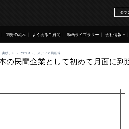
ダウ
開発の流れ
よくあるご質問
動画ライブラリー
会社情報
・実績
、
CFRPのコスト
、
メディア掲載等
」日本の民間企業として初めて月面に到