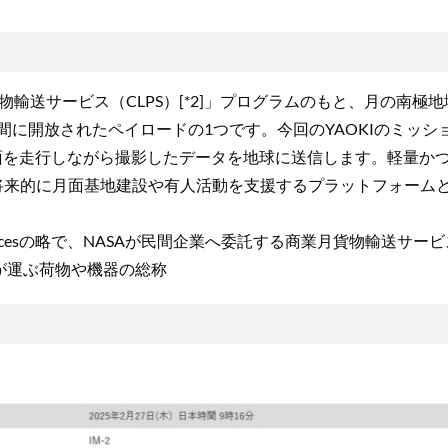
貨物輸送サービス（CLPS）[*2]」プログラムのもと、月の南極地
民間に開放されたペイロードの1つです。今回のYAOKIのミッシ
面を走行しながら撮影したデータを地球に送信します。軽量か
、将来的に月面基地建設や有人活動を支援するプラットフォーム
yload Servicesの略で、NASAが民間企業へ委託する商業月貨物輸送サー
機が運ぶ荷物や機器の総称