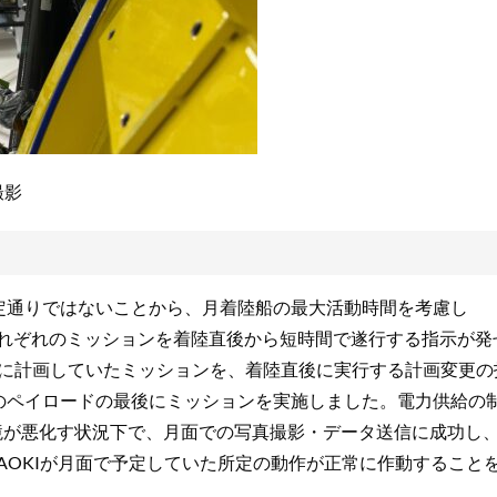
撮影
が予定通りではないことから、月着陸船の最大活動時間を考慮し
ロードに、それぞれのミッションを着陸直後から短時間で遂行する指示が発
日後に計画していたミッションを、着陸直後に実行する計画変更の
全てのペイロードの最後にミッションを実施しました。電力供給の
境が悪化す状況下で、月面での写真撮影・データ送信に成功し
AOKIが月面で予定していた所定の動作が正常に作動すること