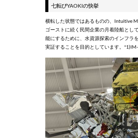
七転びYAOKIの快挙
横転した状態ではあるものの、Intuitive
ゴーストに続く民間企業の月着陸船として3
能にするために、水資源探索のインフラ
実証することを目的としています。*1)IM-2 Intui