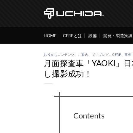
Skip
to
content
HOME
CFRPとは
設備
開発・製造実績
お役立ちコンテンツ
、
ご案内
、
プリプレグ
、
CFRP
、
事例
月面探査車「YAOKI
し撮影成功！
Contents