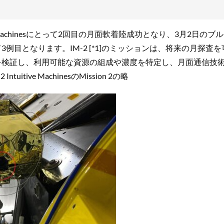
 Machinesにとって2回目の月面軟着陸成功となり、3月2日のブ
例目となります。IM-2 [*1]のミッションは、将来の月探査を
を検証し、利用可能な資源の組成や濃度を特定し、月面通信技
tive MachinesのMission 2の略