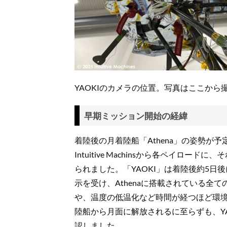
YAOKIのカメラの位置。写真はここから
早期ミッション開始の経緯
着陸後の月着陸船「Athena」の姿勢
Intuitive Machinsから各ペイ
られました。「YAOKI」は着陸後約5
示を受け、Athenaに搭載されている
や、温度の低温化など時間が経つほど環
陸船から月面に解放されるに至らずも、Y
認しました。