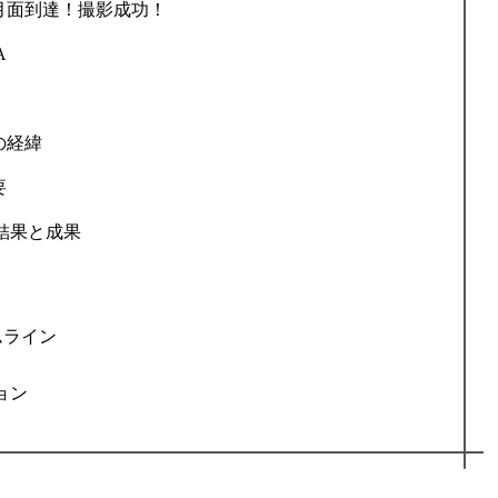
月面到達！撮影成功！
A
の経緯
要
ン結果と成果
ムライン
ョン