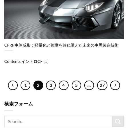
CFRP車体成形：軽量化と強度を兼ね備えた未来の車両製造技術
Contents イントロCF [...]
1
2
3
4
5
…
27
検索フォーム